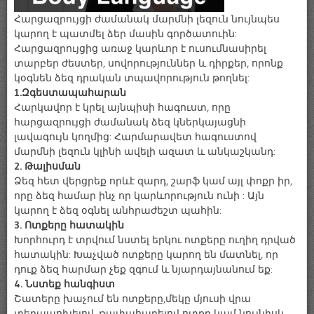
Հարցազրույցի ժամանակ մարմնի լեզուն նույնպես
կարող է պատմել ձեր մասին գործատուին:
Հարցազրույցից առաջ կարևոր է ուսումնասիրել
տարբեր ժեստեր, սովորություններ և դիրքեր, որոնք
կօգնեն ձեզ դրական տպավորություն թողնել:
1.Զգեստապահարան
Հարկավոր է կրել այնպիսի հագուստ, որը
հարցազրույցի ժամանակ ձեզ կներկայացնի
լավագույն կողմից: Հարմարավետ հագուստով
մարմնի լեզուն կլինի ավելի ազատ և անկաշկանդ:
2. Թալիսման
Ձեզ հետ վերցրեք որևէ զարդ, շարֆ կամ այլ փոքր իր,
որը ձեզ համար ինչ որ կարևորություն ունի : Այն
կարող է ձեզ օգնել անհրաժեշտ պահին:
3. Ոտքերը հատակին
Խորհուրդ է տրվում նստել երկու ոտքերը ուղիղ դրված
հատակին: Խաչված ոտքերը կարող են մատնել, որ
դուք ձեզ հարմար չեք զգում և նյարդայնանում եք:
4. Նստեք հանգիստ
Շատերը խաչում են ոտքերը,մեկը մյուսի վրա
տեղապոխելով, թափահարելով ոտքը կամ նույնիսկ