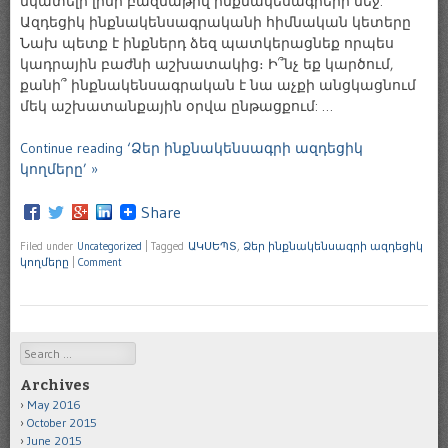
նկատելի լինի բազմաթիվ ինքնակեսագրերի մեջ:
Ազդեցիկ ինքնակենսագրականի հիմնական կետերը
Նախ պետք է ինքներդ ձեզ պատկերացնեք որպես
կադրային բաժնի աշխատակից։ Ի՞նչ եք կարծում,
քանի՞ ինքնակենսագրական է նա աչքի անցկացնում
մեկ աշխատանքային օրվա ընթացքում: …
Continue reading ‘Ձեր ինքնակենսագրի ազդեցիկ
կողմերը’ »
Share
Filed under
Uncategorized
|
Tagged
ԱԿՍԵՊՏ
,
Ձեր ինքնակենսագրի ազդեցիկ
կողմերը
|
Comment
Search
Archives
May 2016
October 2015
June 2015