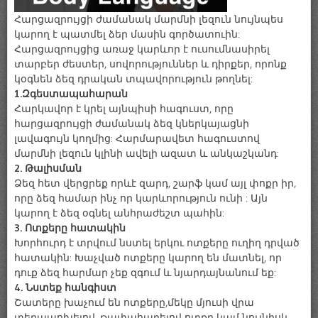
Հարցազրույցի ժամանակ մարմնի լեզուն նույնպես
կարող է պատմել ձեր մասին գործատուին:
Հարցազրույցից առաջ կարևոր է ուսումնասիրել
տարբեր ժեստեր, սովորություններ և դիրքեր, որոնք
կօգնեն ձեզ դրական տպավորություն թողնել:
1.Զգեստապահարան
Հարկավոր է կրել այնպիսի հագուստ, որը
հարցազրույցի ժամանակ ձեզ կներկայացնի
լավագույն կողմից: Հարմարավետ հագուստով
մարմնի լեզուն կլինի ավելի ազատ և անկաշկանդ:
2. Թալիսման
Ձեզ հետ վերցրեք որևէ զարդ, շարֆ կամ այլ փոքր իր,
որը ձեզ համար ինչ որ կարևորություն ունի : Այն
կարող է ձեզ օգնել անհրաժեշտ պահին:
3. Ոտքերը հատակին
Խորհուրդ է տրվում նստել երկու ոտքերը ուղիղ դրված
հատակին: Խաչված ոտքերը կարող են մատնել, որ
դուք ձեզ հարմար չեք զգում և նյարդայնանում եք:
4. Նստեք հանգիստ
Շատերը խաչում են ոտքերը,մեկը մյուսի վրա
տեղապոխելով, թափահարելով ոտքը կամ նույնիսկ