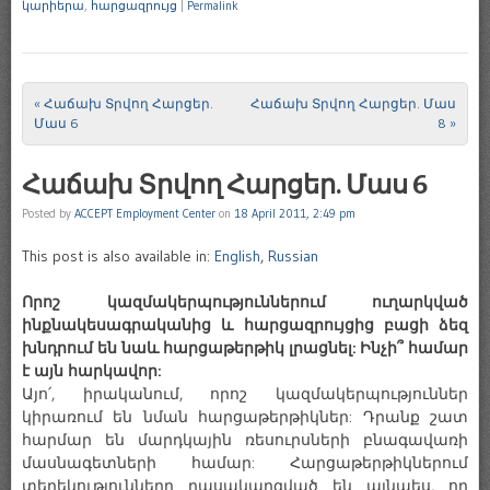
կարիերա
,
հարցազրույց
|
Permalink
«
Հաճախ Տրվող Հարցեր.
Հաճախ Տրվող Հարցեր. Մաս
Post navigation
Մաս 6
8
»
Հաճախ Տրվող Հարցեր. Մաս 6
Posted by
ACCEPT Employment Center
on
18 April 2011, 2:49 pm
This post is also available in:
English
,
Russian
Որոշ կազմակերպություններում ուղարկված
ինքնակեսագրականից և հարցազրույցից բացի ձեզ
խնդրում են նաև հարցաթերթիկ լրացնել: Ինչի՞ համար
է այն հարկավոր:
Այո՛, իրականում, որոշ կազմակերպություններ
կիրառում են նման հարցաթերթիկներ: Դրանք շատ
հարմար են մարդկային ռեսուրսների բնագավառի
մասնագետների համար: Հարցաթերթիկներում
տեղեկությունները դասակարգված են այնպես, որ