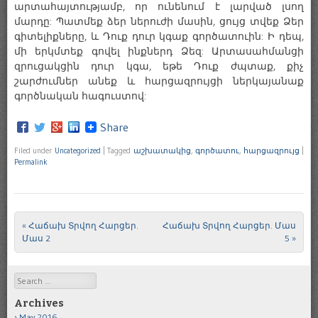
արտահայտությամբ, որ ունենում է լարված լսող
մարդը: Պատմեք ձեր ներուժի մասին, ցույց տվեք Ձեր
գիտելիքները, և Դուք դուր կգաք գործատուին: Ի դեպ,
մի երկմտեք գովել ինքներդ Ձեզ: Արտասահմանցի
զրուցակցին դուր կգա, եթե Դուք ժպտաք, քիչ
շարժումներ անեք և հարցազրույցի ներկայանաք
գործնական հագուստով:
Share
Filed under
Uncategorized
|
Tagged
աշխատակից
,
գործատու
,
հարցազրույց
|
Permalink
«
Հաճախ Տրվող Հարցեր.
Հաճախ Տրվող Հարցեր. Մաս
Post navigation
Մաս 2
5
»
Search
Archives
May 2016