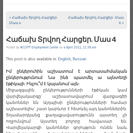
«
Հաճախ Տրվող Հարցեր.
Հաճախ Տրվող Հարցեր. Մաս
Post navigation
Մաս 4
6
»
Հաճախ Տրվող Հարցեր. Մաս 4
Posted by
ACCEPT Employment Center
on
4 April 2011, 11:38 am
This post is also available in:
English
,
Russian
Իմ ընկերուհին աշխատում է արտասահմանյան
ընկերությունում: Նա ինձ պատմել ա այնտեղի
էթիկայի: Ինչու՞մ է կայանում այն:
Միջազգային ընկերությունների էթիկան կամ
վարվելակարգը` աշխատավայրում վարքագծի
կանոններ են: Այդպիսի ընկերությունների համար
աշխատելիս` շատ կարևոր է հետևել այդ կանոններին:
Տղամարդկանց քաղաքավարությունն այստեղ չի
ողջունվում: Այստեղ բոլորը հավասար են:
Վարվելակարգի կանոններ գոյություն ունեն նաև