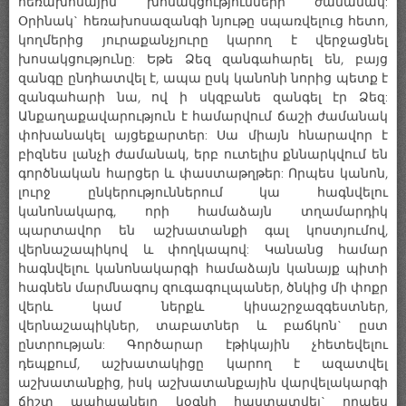
հեռախոսային խոսակցությունների ժամանակ:
Օրինակ` հեռախոսազանգի նյութը սպառվելուց հետո,
կողմերից յուրաքանչյուրը կարող է վերջացնել
խոսակցությունը: Եթե Ձեզ զանգահարել են, բայց
զանգը ընդհատվել է, ապա ըսկ կանոնի նորից պետք է
զանգահարի նա, ով ի սկզբանե զանգել էր Ձեզ:
Անքաղաքավարություն է համարվում ճաշի ժամանակ
փոխանակել այցեքարտեր: Սա միայն հնարավոր է
բիզնես լանչի ժամանակ, երբ ուտելիս քննարկվում են
գործնական հարցեր և փաստաթղթեր: Որպես կանոն,
լուրջ ընկերություններում կա հագնվելու
կանոնակարգ, որի համաձայն տղամարդիկ
պարտավոր են աշխատանքի գալ կոստյումով,
վերնաշապիկով և փողկապով: Կանանց համար
հագնվելու կանոնակարգի համաձայն կանայք պիտի
հագնեն մարմնագույ զուգագուլպաներ, ծնկից մի փոքր
վերև կամ ներքև կիսաշրջազգեստներ,
վերնաշապիկներ, տաբատներ և բաճկոն` ըստ
ընտրության: Գործարար էթիկային չհետեվելու
դեպքում, աշխատակիցը կարող է ազատվել
աշխատանքից, իսկ աշխատանքային վարվելակարգի
ճիշտ պահպանելը կօգնի հաստատվել` որպես