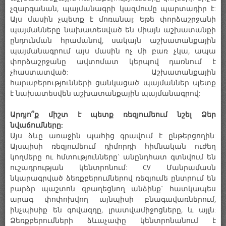
չզարգանան, պայմանագրի կազմումը պարտադիր է:
Այս մասին չպետք է մոռանալ: Եթե փորձաշրջանի
պայմանները նախատեսված են միայն աշխատանքի
ընդունման հրամանով, սակայն աշխատանքային
պայմանագրում այս մասին ոչ մի բառ չկա, ապա
փորձաշրջանը ավտոմատ կերպով դառնում է
չհաստատված: Աշխատանքային
հարաբերությունների ցանկացած պայմաններ պետք
է նախատեսվեն աշխատանքային պայմանագրով:
Արդյո՞ք միշտ է պետք ռեզյումեում նշել Ձեր
նվաճումները:
Այս ձևը առաջին պահից գրավում է ընթերցողին:
Այսպիսի ռեզյումեում դիմորդի հիմնական ուժեղ
կողմերը ու հմտությունները` անընդհատ գտնվում են
ուշադրության կենտրոնում: CV Մանրամասն
նկարագրված ձեռքբերումներով ռեզյումե ընտրում են
բարձր պաշտոն զբաղեցնող անձինք` հատկապես
արագ փոփոխվող այնպիսի բնագավառներում,
ինչպիսիք են գովազդը, լրատվամիջոցները, և այլն:
Ձեռքբերումների ձևաչափը կենտրոնանում է