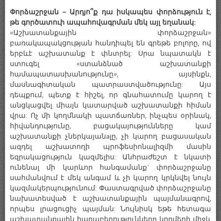
Փորձաշրջան – Արդյո՞ք դա իսկապես փորձություն է,
թե գործատուի ապահովագրման մեկ այլ եղանակ:
«Աշխատանքային փորձաշրջան»
բառակապակցության հանդիպել են գրեթե բոլորը, ով
երբևէ աշխատանք է փնտրել: Սրա նպատակն է
ստուգել «ստանձնած աշխատանքի
համապատասխանությունը», այսինքն,
մասնագիտական պատրաստվածությունը: Այս
դեպքում, պետք է հիշել, որ գնահատումը կարող է
անցկացվել միայն կատարված աշխատանքի հիման
վրա: Ոչ մի կողմնակի պատճառներ, ինչպես օրինակ,
հիվանդությունը, բացակայությունները կամ
աշխատանքի չներկայանaլը, չի կարող բացասական
ազդել աշխատողի պրոֆեսիոնալիզմի մասին
եզրակացություն կազմելիս: Անհրաժեշտ է նկատի
ունենալ մի կարևոր հանգամանք` փորձաշրջանը
սահմանվում է մեկ անգամ և չի կարող կրկնվել նույն
կազմակերպությունում: Փաստագրված փորձաշրջանը
նախատեսված է աշխատանքային պայմանագրով,
որպես լրացուցիչ պայման: Նույնիսկ եթե հետագա
աշխատանքային հարաբերությունները կողմերի միջև