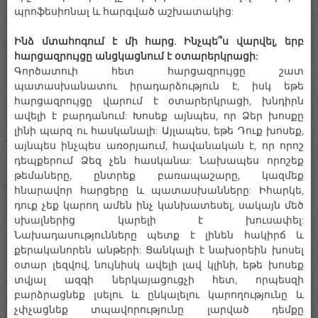
պրոֆեսիոնալ և հարգված աշխատակից:
Ինձ մտահոգում է մի հարց. Ինչպե՞ս վարվել, երբ
հարցազրույցը անցկացնում է օտարերկրացի:
Գործատուի հետ հարցազրույցը շատ
պատասխանատու իրադարձություն է, իսկ եթե
հարցազրույցը վարում է օտարերկրացի, խնդիրն
ավելի է բարդանում: Խոսեք այնպես, որ Ձեր խոսքը
լինի պարզ ու հասկանալի: Այլապես, եթե Դուք խոսեք,
այնպես ինչպես առօրյաում, հավանական է, որ որոշ
դեպքերում Ձեզ չեն հասկանա: Նախապես որոշեք
թեմաները, ընտրեք բառապաշարը, կազմեք
հնարավոր հարցերը և պատասխանները: Իհարկե,
դուք չեք կարող ամեն ինչ կանխատեսել, սակայն մեծ
սխալներից կարելի է խուսափել:
Նախադասությունները պետք է լինեն հակիրճ և
քերականորեն անթերի: Ցանկալի է նախօրեին խոսել
օտար լեզվով, նույնիսկ ավելի լավ կլինի, եթե խոսեք
տվյալ ազգի ներկայացուցչի հետ, որպեսզի
բարձրացնեք լսելու և ընկալելու կարողությունը և
չփչացնեք տպավորությունը լարված դեմքը