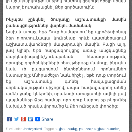
լի աջաջարկություններով հատուկ զեկույց գրելը միայն
կարող է ուրախացնել Ձեր գործատուին:
Ինչպես չընկնել ծուղակը աշխատանքի մասին
բանակցություններ վարելու ժամանակ:
Նախ և առաջ, եթե Դուք համարվում եք պրոֆեսիոնալ
ձեր ոլորտում,ապա կունենաք որևէ պատկերացում
աշխատավարձների մակարդակի մասին: Բացի այդ,
լավ կլինի, եթե հարցազրույցից առաջ անցկացնեք
մարկետինգային/շուկայական հետազոտություն,
զրուցեք գործընկերների հետ, թերթեք մամուլը, ինչպես
նաև չի բացառվում ինտերնետում որոնումներ
կատարելը: Անհրաժեշտ նաև հիշել , եթե դուք փորձում
եք աշխատանք գտնել հավաքագրման
գործակալության միջոցով, ապա հավաքագրող անձը
ամեն ջանք կներդնի, որպեսզի առաջարկի ավելի լավ
պայմաններ Ձեզ համար, որը դուք կարող եք ընդունել
կախված որակավորումից և Ձեր ունեցած փորձից:
Share
Filed under
Uncategorized
|
Tagged
աշխատանք
,
թափուր աշխատատեղ
,