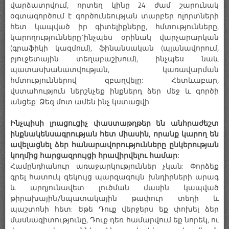
վարձատրվում, որտեղ կինը 24 ժամ շարունակ
օգտագործում է գործունեության տարբեր ոլորտների
հետ կապված իր գիտելիքները, հմտությունները,
կարողությունները`ինչպես օրինակ վարչարարկան
(գրաֆիկի կազմում), ֆինանսական (պլանավորում,
բյուջետային տեղաբաշխում), ինչպես նաև
պատասխանատվության, կառավարման
հմտություններով զբաղվելը: Հետևաբար,
վստահություն ներշնչեք ինքներդ ձեր մեջ և գործի
անցեք: Ձեզ մոտ ամեն ինչ կստացվի:
Ինչպիսի լրացուցիչ փաստաթղթեր են անհրաժեշտ
ինքնակենսագրության հետ միասին, որանք կարող են
ավելացնել ձեր հանարավորությունները ընկերության
կողմից հարցազրույցի հրավիրվելու համար:
Համընդհանուր առաջարկություններ չկան: Փորձեք
գրել հատուկ զեկույց պարզագույն խնդիրների արագ
և արդյունավետ լուծման մասին կապված
թիրախային/նպատակային թափուր տեղի և
պաշտոնի հետ: Եթե Դուք վերջերս եք փոխել ձեր
մասնագիտությունը, Դուք դեռ համարվում եք նորեկ, ու