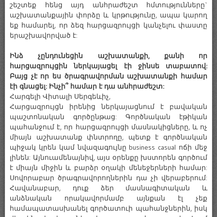
շեշտեք հենց այդ անհրաժեշտ հմտությունները`
աշխատանքային փորձը և կրթությունը, ապա կարող
եք համարել, որ ձեզ հարցազրույցի կանչելու փաստը
երաշխավորված է:
Ինձ չընդունեցին աշխատանքի, քանի որ
հարցազրույցին ներկայացել էի ջինսե տաբատով:
Բայց չէ որ ես ծրագրավորման աշխատանքի համար
էի գնացել: Ինչի՞ համար է դա անհրաժեշտ:
Հարգելի Վիտալի Սերգեևիչ,
Հարցազրույցն իրենից ներկայացնում է բավական
պաշտոնական գործընթաց: Գործնական էթիկան
պահանջում է, որ հարցազրույցի մասնակիցները, և ոչ
միայն աշխատանք փնտրողը, պետք է գործնական
պիջակ կրեն կամ նվազագույնը business casual ոճի մեջ
լինեն: Այնուամենայնիվ, այս օրենքը խստորեն գործում
է միայն միջին և բարձր օղակի մենեջերների համար:
Սովորաբար ծրագրավորողներին դա չի վերաբերում:
Հավանաբար, դուք ձեր մասնագիտական և
անձնական որակավորմամբ այնքան էլ չեք
համապատասխանել գործատուի պահանջներին, իսկ