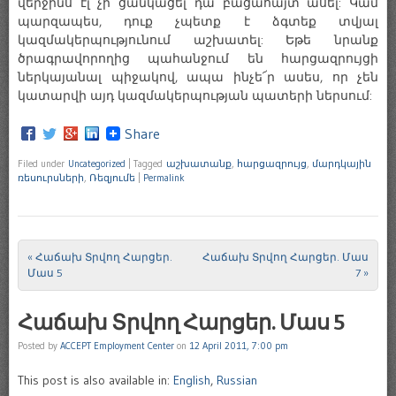
վերջինս էլ չի ցանկացել դա բացահայտ ասել: Կամ
պարզապես, դուք չպետք է ձգտեք տվյալ
կազմակերպությունում աշխատել: Եթե նրանք
ծրագրավորողից պահանջում են հարցազրույցի
ներկայանալ պիջակով, ապա ինչե՜ր ասես, որ չեն
կատարվի այդ կազմակերպության պատերի ներսում:
Share
Filed under
Uncategorized
|
Tagged
աշխատանք
,
հարցազրույց
,
մարդկային
ռեսուրսների
,
Ռեզյումե
|
Permalink
«
Հաճախ Տրվող Հարցեր.
Հաճախ Տրվող Հարցեր. Մաս
Post navigation
Մաս 5
7
»
Հաճախ Տրվող Հարցեր. Մաս 5
Posted by
ACCEPT Employment Center
on
12 April 2011, 7:00 pm
This post is also available in:
English
,
Russian