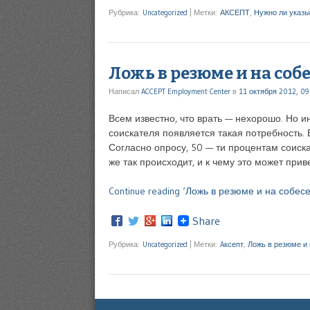
Рубрика:
Uncategorized
|
Метки:
АКСЕПТ
,
Нужно ли указы
Ложь в резюме и на со
Написал
ACCEPT Employment Center
в
11 октября 2012, 09
Всем известно, что врать — нехорошо. Но и
соискателя появляется такая потребность. 
Согласно опросу, 50 — ти процентам соиск
же так происходит, и к чему это может при
Continue reading ‘Ложь в резюме и на собес
Share
Рубрика:
Uncategorized
|
Метки:
Aксепт
,
Ложь в резюме и