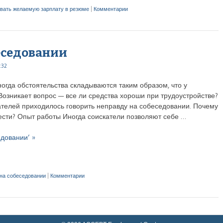
вать желаемую зарплату в резюме
|
Комментарии
беседовании
:32
ногда обстоятельства складываются таким образом, что у
Возникает вопрос — все ли средства хороши при трудоустройстве?
ателей приходилось говорить неправду на собеседовании. Почему
вести? Опыт работы Иногда соискатели позволяют себе …
едовании’ »
 на собеседовании
|
Комментарии