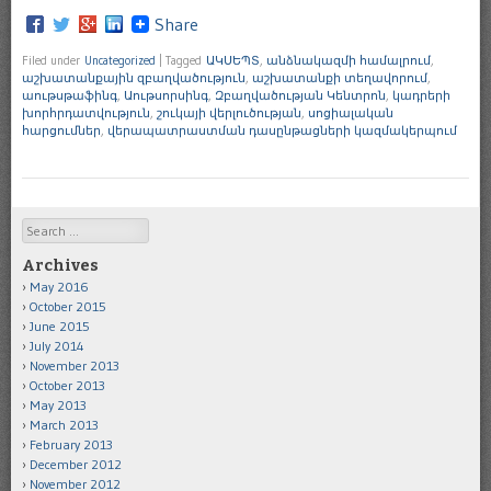
Share
Filed under
Uncategorized
|
Tagged
ԱԿՍԵՊՏ
,
անձնակազմի համալրում
,
աշխատանքային զբաղվածություն
,
աշխատանքի տեղավորում
,
աութսթաֆինգ
,
Աութսորսինգ
,
Զբաղվածության Կենտրոն
,
կադրերի
խորհրդատվություն
,
շուկայի վերլուծության
,
սոցիալական
հարցումներ
,
վերապատրաստման դասընթացների կազմակերպում
Search
Archives
May 2016
October 2015
June 2015
July 2014
November 2013
October 2013
May 2013
March 2013
February 2013
December 2012
November 2012