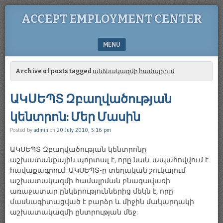
ACCEPT EMPLOYMENT CENTER
MENU
SKIP TO CONTENT
Archive of posts tagged
անձնակազմի համալրում
ԱԿՍԵՊՏ Զբաղվածության
կենտրոն: Մեր Մասին
Posted by
admin
on
20 July 2010, 5:16 pm
ԱԿՍԵՊՏ Զբաղվածության կենտրոնը
աշխատանքային պորտալ է, որը նաև ապահովվում է
հավաքագրում: ԱԿՍԵՊՏ-ը տեղական շուկայում
աշխատակազմի համալրման բնագավառի
առաջատար ընկերություններից մեկն է, որը
մասնագիտացված է բարձր և միջին մակարդակի
աշխատակազմի ընտրության մեջ: