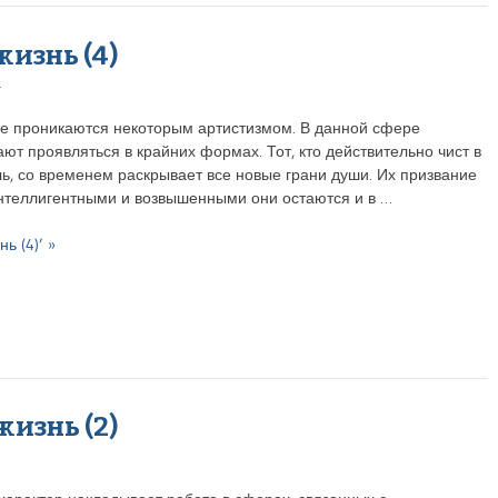
жизнь (4)
4
аче проникаются некоторым артистизмом. В данной сфере
ют проявляться в крайних формах. Тот, кто действительно чист в
ль, со временем раскрывает все новые грани души. Их призвание
нтеллигентными и возвышенными они остаются и в …
ь (4)’ »
жизнь (2)