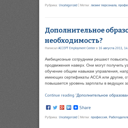
Рубрика:
Uncategorized
|
Метки:
лизинг персонала
,
профе
Дополнительное образо
необходимость?
Написал
ACCEPT Employment Center
в
16 августа 2011, 14
Амбициозные сотрудники решают повысит
продвижения наверх. Они могут получить 
обучение общим навыкам управления, напр
имеющих сертификаты АССА или другие, о
повышается уровень зарплаты в ведущих за
Continue reading ‘Дополнительное образова
Share
Рубрика:
Uncategorized
|
Метки:
профессия
,
Работодател