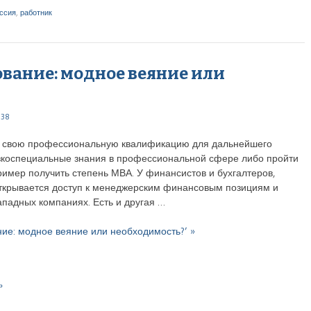
ссия
,
работник
вание: модное веяние или
:38
ь свою профессиональную квалификацию для дальнейшего
узкоспециальные знания в профессиональной сфере либо пройти
имер получить степень МВА. У финансистов и бухгалтеров,
ткрывается доступ к менеджерским финансовым позициям и
падных компаниях. Есть и другая …
ние: модное веяние или необходимость?’ »
ь