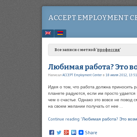
ACCEPT EMPLOYMENT C
Menu
SKIP TO CONTENT
Все записи с меткой '
профессия
'
Любимая работа? Это в
Написал
ACCEPT Employment Center
в
18 июля 2012, 13:51
Идея о том, что работа должна приносить 
планете радуются, если им просто удается 
чем о счастье. Однако это вовсе не повод с
на своем желании получать от нее …
Continue reading ‘Любимая работа? Это возм
Share