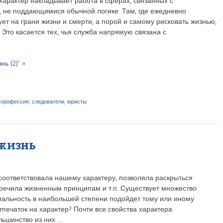
характер накладывает работа в сферах, связанных с
, не поддающимися обычной логике. Там, где ежедневно
ует на грани жизни и смерти, а порой и самому рисковать жизнью,
. Это касается тех, чья служба напрямую связана с
ь (2)’ »
,
профессия
,
следователи
,
юристы
 жизнь
соответствовала нашему характеру, позволяла раскрыться
оречила жизненным принципам и т.п. Существует множество
циальность в наибольшей степени подойдет тому или иному
тпечаток на характер? Почти все свойства характера
льшинство из них …