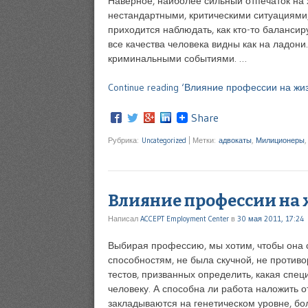
Наверное, наиболее сильный отпечаток на 
нестандартными, критическими ситуациями
приходится наблюдать, как кто-то балансир
все качества человека видны как на ладони
криминальными событиями. …
Continue reading ‘Влияние профессии на жизн
Share
Рубрика:
Uncategorized
|
Метки:
адвокаты
,
Милиционеры
Влияние профессии на
Написал
ACCEPT Employment Center
в
30 мая 2011, 17:24
Выбирая профессию, мы хотим, чтобы она 
способностям, не была скучной, не против
тестов, призванных определить, какая спе
человеку. А способна ли работа наложить о
закладываются на генетическом уровне, бо