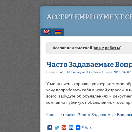
ACCEPT EMPLOYMENT C
Menu
SKIP TO CONTENT
Все записи с меткой '
опыт работы
'
Часто Задаваемые Вопр
Написал
ACCEPT Employment Center
в
16 мая 2011, 16:07
У меня очень хорошее университетское обр
хочу попробовать себя в новой отрасли, в 
всего, забудьте об объявлениях и рекрутин
компании публикуют объявления, чтобы пр
Continue reading ‘Часто Задаваемые Вопросы
Share