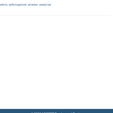
абота
,
работодатели
,
резюме
,
рекрутер